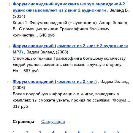
Форум сновидений аудиокнига Форум сновидений-2
8
аудиокнига комплект из 2 книг 2 аудиокниги
, Зеланд В.
(2014)
Книга 1. Форум сновидений (+ аудиокнига). Автор: Зеланд
В.. С помощью техники Трансерфинга большому
количеству… 640 руб
Форум сновидений (комплект из 2 книг + 2 аудиокниги
9
MP3)
, Вадим Зеланд (2008)
С помощью техники Трансерфинга большому количеству
людей удалось изменить свою жизнь в лучшую сторону.
Но… 667 руб
Форум сновидений (комплект из 2 книг)
, Вадим Зеланд
10
(2006)
Более подробную информацию о книгах, вошедших в
комплект, вы сможете узнать, пройдя по ссылкам: "Форум…
317 руб
Страницы
Следующая
→
1
2
3
4
5
6
7
8
9